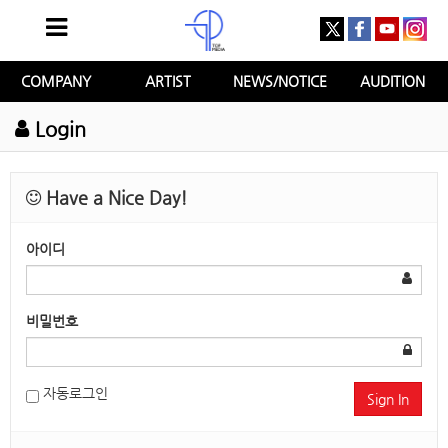
COMPANY
ARTIST
NEWS/NOTICE
AUDITION
Login
Have a Nice Day!
아이디
비밀번호
자동로그인
Sign In