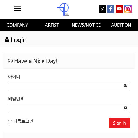
COMPANY
ARTIST
NEWS/NOTICE
AUDITION
Login
Have a Nice Day!
아이디
비밀번호
자동로그인
Sign In