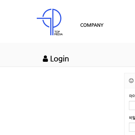
COMPANY
Login
아
비